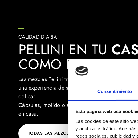
CALIDAD DIARIA
PELLINI EN TU
CA
COMO EN EL BAR
Las mezclas Pellini transforman cada pausa en ca
una experiencia de sabor, con la misma calidad q
Consentimiento
del bar.
Cápsulas, molido o en grano: elige tu modo de se
Esta página web usa cookie
en casa.
Las cookies de este sitio we
y analizar el tráfico. Ademá
TODAS LAS MEZCLAS
redes sociales, publicidad y