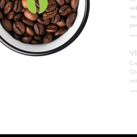
red
rec
per
V
Cre
Co
una