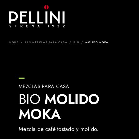
Skip
to
content
HOME
/
LAS MEZCLAS PARA CASA
/
BIO
/
MOLIDO MOKA
MEZCLAS PARA CASA
BIO
MOLIDO
MOKA
Mezcla de café tostado y molido.