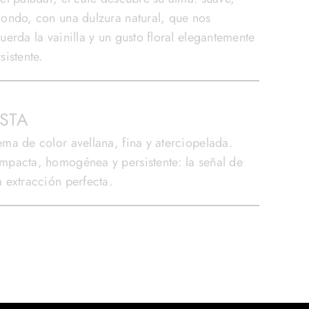
ondo, con una dulzura natural, que nos
uerda la vainilla y un gusto floral elegantemente
sistente.
ISTA
ma de color avellana, fina y aterciopelada.
mpacta, homogénea y persistente: la señal de
 extracción perfecta.