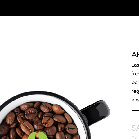
A
Las
fre
per
reg
ele
S
En 