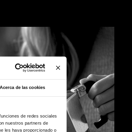
Acerca de las cookies
 funciones de redes sociales
con nuestros partners de
ue les haya proporcionado o