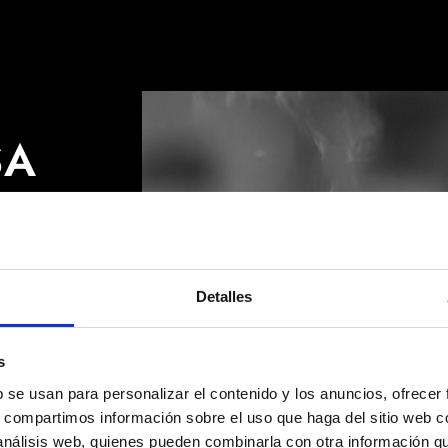
SA
sa en
ue la
Detalles
ntirte
s
b se usan para personalizar el contenido y los anuncios, ofrecer
CAFFÉ PELLINI
CAFFÉ PELLINI
¿QUÉ ESTÁS
¿QUÉ ESTÁS
BUSCANDO?
BUSCANDO?
s, compartimos información sobre el uso que haga del sitio web 
 análisis web, quienes pueden combinarla con otra información q