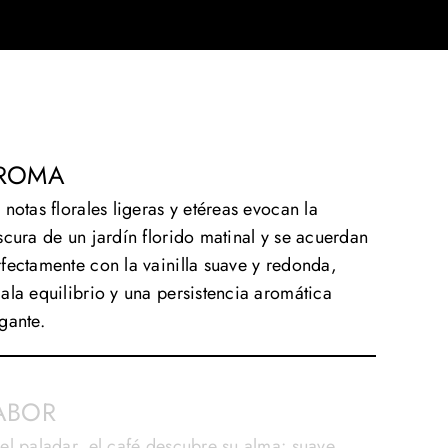
ROMA
 notas florales ligeras y etéreas evocan la
scura de un jardín florido matinal y se acuerdan
fectamente con la vainilla suave y redonda,
ala equilibrio y una persistencia aromática
gante.
ABOR
el paladar, el café descubre su alma: suave,