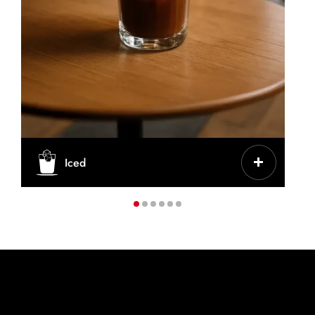
CARACTERÍSTICAS
Iced
Café frío servido con hielo, a veces con
leche/azúcar
TAZA/VASO
Vaso alto o para llevar
CAFÉ
200-300 ml
PRODUCTOS IDEALES