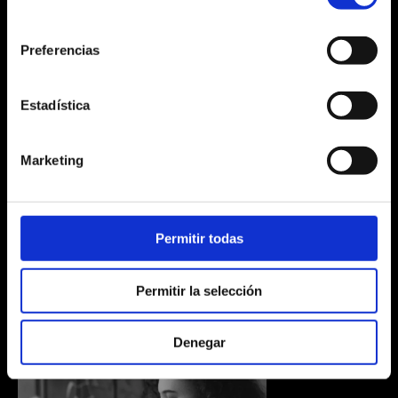
consentimiento
Search
Search
for:
for:
Preferencias
Estadística
Marketing
Permitir todas
Permitir la selección
Denegar