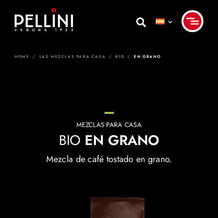
Skip
to
content
HOME
/
LAS MEZCLAS PARA CASA
/
BIO
/
EN GRANO
MEZCLAS PARA CASA
BIO
EN GRANO
Mezcla de café tostado en grano.