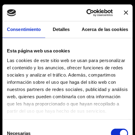
CALIDAD DIARIA
PELLINI EN TU
CASA
Consentimiento
Detalles
Acerca de las cookies
COMO EN EL BAR
Las mezclas Pellini transforman cada pausa en
Esta página web usa cookies
casa en una experiencia de sabor, con la misma
Las cookies de este sitio web se usan para personalizar
calidad que la del bar.
el contenido y los anuncios, ofrecer funciones de redes
Cápsulas, molido o en grano: elige tu modo de
sociales y analizar el tráfico. Además, compartimos
información sobre el uso que haga del sitio web con
sentirte en casa.
nuestros partners de redes sociales, publicidad y análisis
web, quienes pueden combinarla con otra información
TODAS LAS MEZCLAS
que les haya proporcionado o que hayan recopilado a
partir del uso que haya hecho de sus servicios.
CAFFÉ PELLINI
CAFFÉ PELLINI
¿QUÉ ESTÁS
¿QUÉ ESTÁS
BUSCANDO?
BUSCANDO?
Selección
Necesarias
de