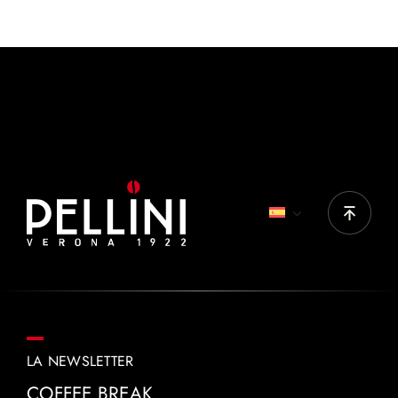
cappuccino
CAFÉ
50-60 ml
PRODUCTOS IDEALES
Top Originale, Top Nobile, Decaffè, Gran Aroma,
Vellutato
LA NEWSLETTER
COFFEE BREAK