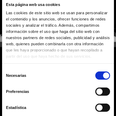
Esta página web usa cookies
Las cookies de este sitio web se usan para personalizar
el contenido y los anuncios, ofrecer funciones de redes
sociales y analizar el tráfico. Además, compartimos
información sobre el uso que haga del sitio web con
nuestros partners de redes sociales, publicidad y análisis
web, quienes pueden combinarla con otra información
que les haya proporcionado o que hayan recopilado a
partir del uso que haya hecho de sus servicios.
CAFFÉ PELLINI
CAFFÉ PELLINI
¿QUÉ ESTÁS
¿QUÉ ESTÁS
BUSCANDO?
BUSCANDO?
Selección
LOS MOTIVOS PARA ELEGIRNOS
Necesarias
de
PARA
LOS
PROFESIONALES
consentimiento
Search
Search
for:
for:
Preferencias
Nuestra mezclas encierran la pasión y la
artesanía de un café auténtico, que transforma
cada taza en una experiencia de exquisito placer.
Estadística
Confía en Pellini para regalar a tus clientes un