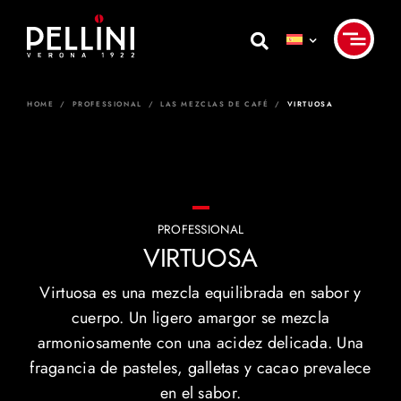
Skip
to
content
HOME
/
PROFESSIONAL
/
LAS MEZCLAS DE CAFÉ
/
VIRTUOSA
PROFESSIONAL
VIRTUOSA
Virtuosa es una mezcla equilibrada en sabor y
cuerpo. Un ligero amargor se mezcla
armoniosamente con una acidez delicada. Una
fragancia de pasteles, galletas y cacao prevalece
en el sabor.