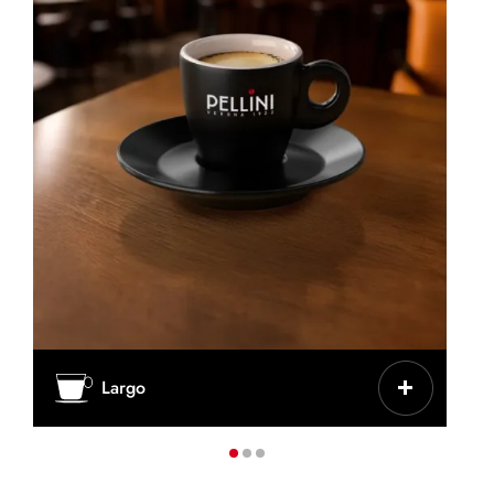
CARACTERÍSTICAS
Largo
Menos intenso, más agua en la extracción
TAZA/VASO
Taza de cerámica gruesa o taza de
cappuccino