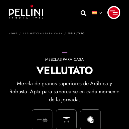
Skip
to
content
HOME
/
LAS MEZCLAS PARA CASA
/
VELLUTATO
MEZCLAS PARA CASA
VELLUTATO
Mezcla de granos superiores de Arábica y
Robusta. Apta para saborearse en cada momento
de la jornada.