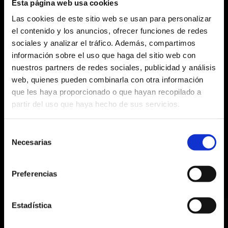
Esta página web usa cookies
VELLUTATO
CÁPSULAS
Las cookies de este sitio web se usan para personalizar
Dulce y armonioso
el contenido y los anuncios, ofrecer funciones de redes
sociales y analizar el tráfico. Además, compartimos
información sobre el uso que haga del sitio web con
nuestros partners de redes sociales, publicidad y análisis
web, quienes pueden combinarla con otra información
UNA SINFONÍA DE
SABOR
que les haya proporcionado o que hayan recopilado a
partir del uso que haya hecho de sus servicios.
Vellutato está pensado para tus instantes de
CAFFÉ PELLINI
CAFFÉ PELLINI
tranquilidad: un café suave y envolvente, para
¿QUÉ ESTÁS
¿QUÉ ESTÁS
BUSCANDO?
BUSCANDO?
Selección
convertir una pausa sin más en única.
Necesarias
de
consentimiento
Search
Search
for:
for:
Preferencias
DESCUBRIR MÁS
Estadística