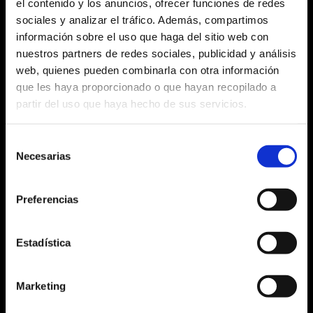
el contenido y los anuncios, ofrecer funciones de redes
DESCUBRE LA MEZCLA
sociales y analizar el tráfico. Además, compartimos
LOS PRODUCTOS
BIO
información sobre el uso que haga del sitio web con
nuestros partners de redes sociales, publicidad y análisis
web, quienes pueden combinarla con otra información
que les haya proporcionado o que hayan recopilado a
partir del uso que haya hecho de sus servicios.
CAFFÉ PELLINI
CAFFÉ PELLINI
¿QUÉ ESTÁS
¿QUÉ ESTÁS
BUSCANDO?
BUSCANDO?
Selección
Necesarias
de
consentimiento
Search
Search
for:
for:
Preferencias
Estadística
Marketing