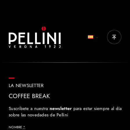
Top Originale, Top Nobile, Decaffè, Gran Aroma,
Cremoso, Vellutato, Vivace tradizionale crema
intensa, Vivace tradizionale classica
LA NEWSLETTER
COFFEE BREAK
Suscríbete a nuestra
newsletter
para estar siempre al día
sobre las novedades de Pellini
NOMBRE
*