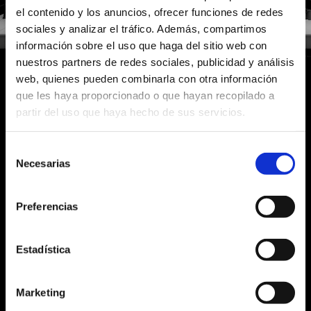
el contenido y los anuncios, ofrecer funciones de redes
sociales y analizar el tráfico. Además, compartimos
información sobre el uso que haga del sitio web con
nuestros partners de redes sociales, publicidad y análisis
web, quienes pueden combinarla con otra información
que les haya proporcionado o que hayan recopilado a
partir del uso que haya hecho de sus servicios.
LOS MOTIVOS PARA ELEGIRNOS
CAFFÉ PELLINI
CAFFÉ PELLINI
PARA
LOS
PROFESIONALES
¿QUÉ ESTÁS
¿QUÉ ESTÁS
BUSCANDO?
BUSCANDO?
Selección
Necesarias
de
Nuestra mezclas encierran la pasión y la
consentimiento
Search
Search
artesanía de un café auténtico, que transforma
for:
for:
Preferencias
cada taza en una experiencia de exquisito placer.
Confía en Pellini para regalar a tus clientes un
viaje sensorial inigualable, a base de calidad
Estadística
superior, estilo y personalidad auténtica.
Marketing