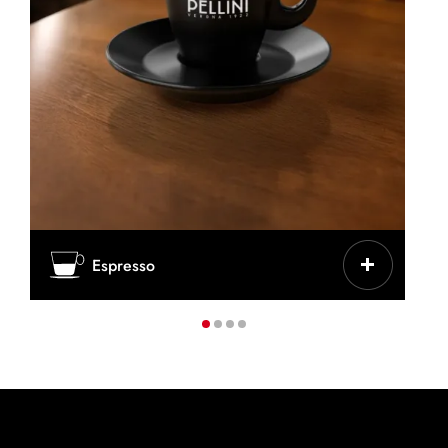
CARACTERÍSTICAS
Espresso
Intenso, concentrado, clásico italiano
TAZA/VASO
Taza pequeña de cerámica gruesa
CAFÉ
25-30 ml
PRODUCTOS IDEALES