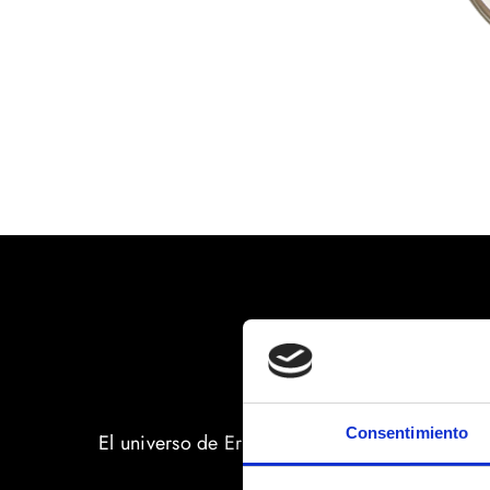
Consentimiento
El universo de Erboris recurre a mezclas autén