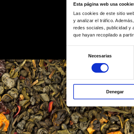
Esta página web usa cookie
Las cookies de este sitio we
y analizar el tráfico. Ademá
redes sociales, publicidad y
que hayan recopilado a parti
Search
Search
Selección
for:
for:
Necesarias
de
consentimiento
Denegar