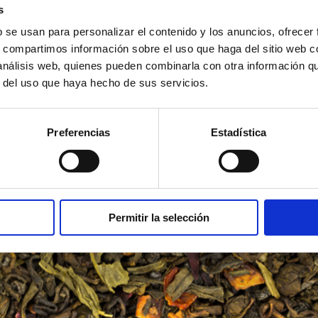
s
b se usan para personalizar el contenido y los anuncios, ofrecer
CAFFÉ PELLINI
CAFFÉ PELLINI
¿QUÉ ESTÁS
¿QUÉ ESTÁS
DESCUBRE MÁS
BUSCANDO?
BUSCANDO?
s, compartimos información sobre el uso que haga del sitio web 
 análisis web, quienes pueden combinarla con otra información q
r del uso que haya hecho de sus servicios.
Preferencias
Estadística
Permitir la selección