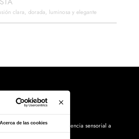
ISTA
usión clara, dorada, luminosa y elegante
Acerca de las cookies
a. Cada infusión es una experiencia sensorial a