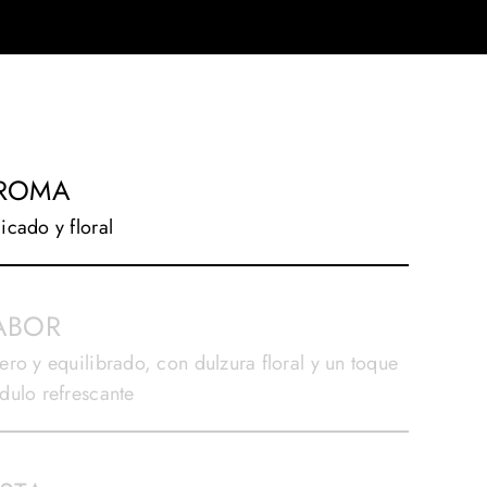
ROMA
icado y floral
ABOR
ero y equilibrado, con dulzura floral y un toque
dulo refrescante