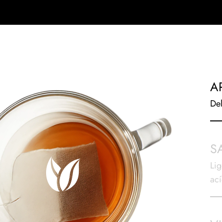
A
Del
S
Lig
ací