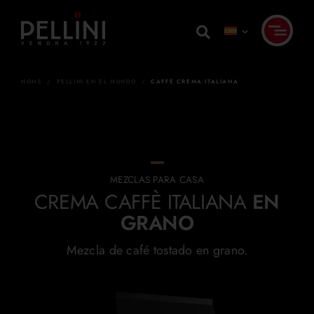
Skip
to
content
HOME
/
PELLINI EN EL MUNDO
/
CAFFÈ CREMA ITALIANA
MEZCLAS PARA CASA
CREMA CAFFÈ ITALIANA
EN
GRANO
Mezcla de café tostado en grano.