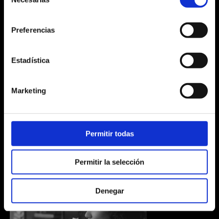
de
consentimiento
Search
Search
for:
for:
Preferencias
Estadística
Marketing
Permitir todas
Permitir la selección
Denegar