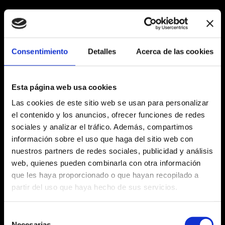
CALIDAD DIARIA
PELLINI EN TU
CASA
COMO EN EL BAR
Consentimiento
Detalles
Acerca de las cookies
Las mezclas Pellini transforman cada pausa en
casa en una experiencia de sabor, con la misma
Esta página web usa cookies
calidad que la del bar.
Las cookies de este sitio web se usan para personalizar
Cápsulas, molido o en grano: elige tu modo de
el contenido y los anuncios, ofrecer funciones de redes
sociales y analizar el tráfico. Además, compartimos
sentirte en casa.
información sobre el uso que haga del sitio web con
nuestros partners de redes sociales, publicidad y análisis
TODAS LAS MEZCLAS
web, quienes pueden combinarla con otra información
que les haya proporcionado o que hayan recopilado a
partir del uso que haya hecho de sus servicios.
CAFFÉ PELLINI
CAFFÉ PELLINI
¿QUÉ ESTÁS
¿QUÉ ESTÁS
BUSCANDO?
BUSCANDO?
Selección
Necesarias