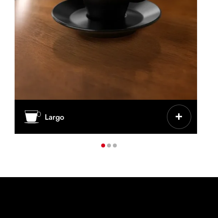
CARACTERÍSTICAS
Largo
Menos intenso, más agua en la extracción
TAZA/VASO
Taza de cerámica gruesa o taza de
cappuccino
CAFÉ
50-60 ml
PRODUCTOS IDEALES