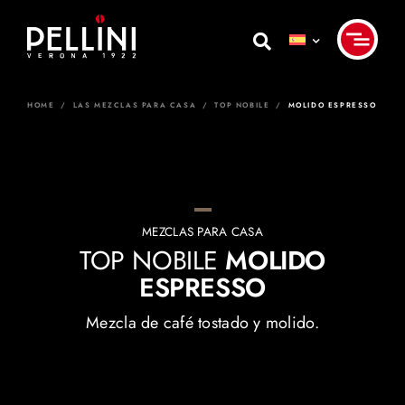
Skip
to
content
HOME
/
LAS MEZCLAS PARA CASA
/
TOP NOBILE
/
MOLIDO ESPRESSO
MEZCLAS PARA CASA
TOP NOBILE
MOLIDO
ESPRESSO
Mezcla de café tostado y molido.