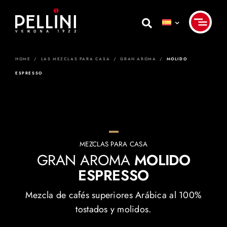
Skip
to
content
HOME
/
LAS MEZCLAS PARA CASA
/
GRAN AROMA
/
MOLIDO
ESPRESSO
MEZCLAS PARA CASA
GRAN AROMA
MOLIDO
ESPRESSO
Mezcla de cafés superiores Arábica al 100%
tostados y molidos.