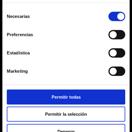
CAFFÉ PELLINI
CAFFÉ PELLINI
¿QUÉ ESTÁS
¿QUÉ ESTÁS
BUSCANDO?
BUSCANDO?
Selección
Necesarias
de
consentimiento
Search
Search
for:
for:
Preferencias
Estadística
Marketing
Permitir todas
Permitir la selección
Denegar