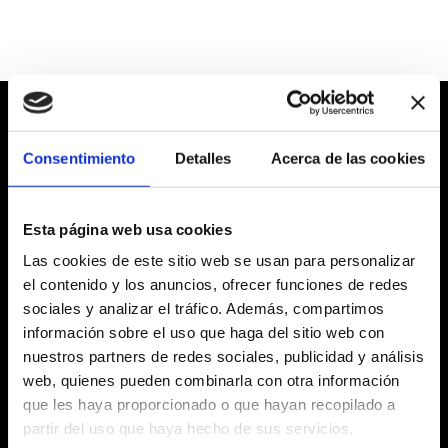
CALIDAD DIARIA
Consentimiento
Detalles
Acerca de las cookies
PELLINI EN TU
CASA
COMO EN EL BAR
Esta página web usa cookies
Las mezclas Pellini transforman cada pausa en
Las cookies de este sitio web se usan para personalizar
casa en una experiencia de sabor, con la misma
el contenido y los anuncios, ofrecer funciones de redes
sociales y analizar el tráfico. Además, compartimos
calidad que la del bar.
información sobre el uso que haga del sitio web con
Cápsulas, molido o en grano: elige tu modo de
nuestros partners de redes sociales, publicidad y análisis
sentirte en casa.
web, quienes pueden combinarla con otra información
que les haya proporcionado o que hayan recopilado a
partir del uso que haya hecho de sus servicios.
TODAS LAS MEZCLAS