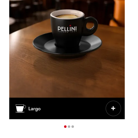
CARACTERÍSTICAS
Largo
Menos intenso, más agua en la extracción
TAZA/VASO
Taza de cerámica gruesa o taza de
cappuccino