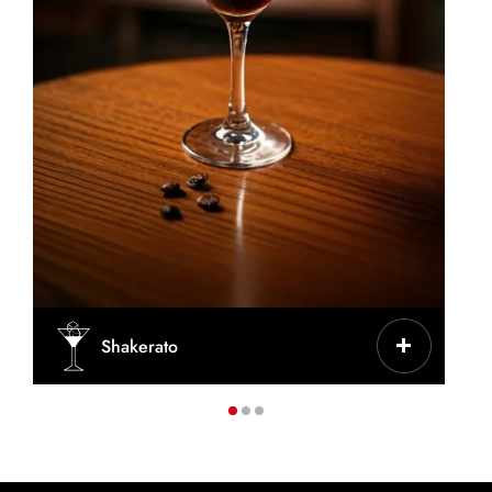
CARACTERÍSTICAS
Shakerato
Espresso frío preparado en coctelera con
hielo
TAZA/VASO
Copa de cóctel o vaso de Martini
CAFÉ
80-100 ml