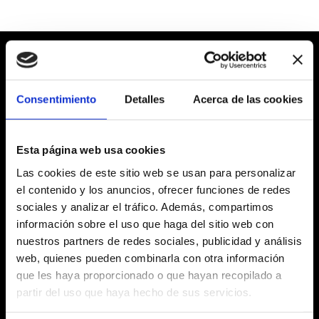
CALIDAD DIARIA
PELLINI EN TU
CASA
Consentimiento
Detalles
Acerca de las cookies
COMO EN EL BAR
Esta página web usa cookies
Las mezclas Pellini transforman cada pausa en
Las cookies de este sitio web se usan para personalizar
casa en una experiencia de sabor, con la misma
el contenido y los anuncios, ofrecer funciones de redes
calidad que la del bar.
sociales y analizar el tráfico. Además, compartimos
Cápsulas, molido o en grano: elige tu modo de
información sobre el uso que haga del sitio web con
sentirte en casa.
nuestros partners de redes sociales, publicidad y análisis
web, quienes pueden combinarla con otra información
que les haya proporcionado o que hayan recopilado a
TODAS LAS MEZCLAS
partir del uso que haya hecho de sus servicios.
CAFFÉ PELLINI
CAFFÉ PELLINI