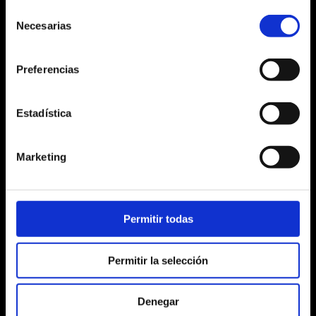
¿QUÉ ESTÁS
¿QUÉ ESTÁS
BUSCANDO?
BUSCANDO?
Selección
Necesarias
de
consentimiento
Search
Search
for:
for:
Preferencias
Estadística
Marketing
Permitir todas
Permitir la selección
Denegar