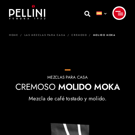
Skip
to
content
HOME
/
LAS MEZCLAS PARA CASA
/
CREMOSO
/
MOLIDO MOKA
MEZCLAS PARA CASA
CREMOSO
MOLIDO MOKA
Mezcla de café tostado y molido.