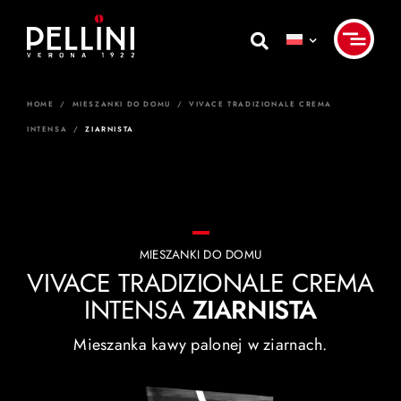
Skip
to
content
HOME
/
MIESZANKI DO DOMU
/
VIVACE TRADIZIONALE CREMA
INTENSA
/
ZIARNISTA
MIESZANKI DO DOMU
VIVACE TRADIZIONALE CREMA
INTENSA
ZIARNISTA
Mieszanka kawy palonej w ziarnach.