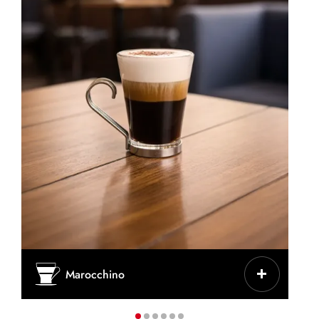
CHARAKTERYSTYKA
Marocchino
Espresso + kakao + pianka mleczna
FILIŻANKA/KUBEK
Niska szklanka z metalowym uchwytem