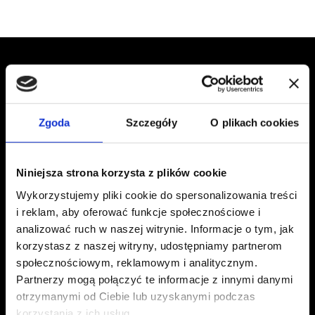
CODZIENNA JAKOŚĆ
KAWA PELLINI W
TWOIM
Zgoda
Szczegóły
O plikach cookies
DOMU
JAK W KAWIARNI.
Niniejsza strona korzysta z plików cookie
Mieszanki Pellini zamieniają każdą przerwę w
Wykorzystujemy pliki cookie do spersonalizowania treści
domu w wyjątkowe doświadczenie smaku, z tą
i reklam, aby oferować funkcje społecznościowe i
samą jakością, jaką znajdziesz w kawiarni.
analizować ruch w naszej witrynie. Informacje o tym, jak
Kapsułki, kawa mielona czy ziarnista: wybierz
korzystasz z naszej witryny, udostępniamy partnerom
swój sposób, by poczuć się jak w domu.
społecznościowym, reklamowym i analitycznym.
Partnerzy mogą połączyć te informacje z innymi danymi
otrzymanymi od Ciebie lub uzyskanymi podczas
WSZYSTKIE MIESZANKI
korzystania z ich usług.