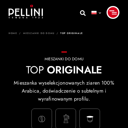
Skip
to
content
HOME
/
MIESZANKI DO DOMU
/
TOP ORIGINALE
MIESZANKI DO DOMU
TOP
ORIGINALE
Mieszanka wyselekcjonowanych ziaren 100%
Arabica, doświadczenie o subtelnym i
wyrafinowanym profilu.