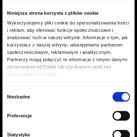
Niniejsza strona korzysta z plików cookie
SYMFONIA
SMAKU
Wykorzystujemy pliki cookie do spersonalizowania treści
Top Originale to kawa, która potrafi być
i reklam, aby oferować funkcje społecznościowe i
analizować ruch w naszej witrynie. Informacje o tym, jak
jednocześnie wyrafinowana i przyjazna.
korzystasz z naszej witryny, udostępniamy partnerom
Mieszanka stworzona dla tych, którzy kochają
społecznościowym, reklamowym i analitycznym.
jakość, nie rezygnując z codziennej
Partnerzy mogą połączyć te informacje z innymi danymi
przyjemności prostego i autentycznego gestu:
otrzymanymi od Ciebie lub uzyskanymi podczas
przygotowania dobrej kawy w domu.
korzystania z ich usług.
CAFFÉ PELLINI
CAFFÉ PELLINI
CZEGO
CZEGO
SZUKASZ?
SZUKASZ?
Wybór
Niezbędne
zgody
DOWIEDZ SIĘ WIĘCEJ
Search
Search
for:
for:
Preferencje
Statystyka