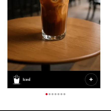
CHARAKTERYSTYKA
Iced
Kawa mrożona z lodem, czasem z
mlekiem/cukrem
FILIŻANKA/KUBEK
Wysoka szklanka lub kubek na wynos
KAWA
200–300 ml