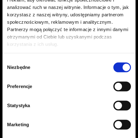
owocem długiego procesu degustacji,
analizować ruch w naszej witrynie. Informacje o tym, jak
Zapisz się do naszego
newslettera
, aby być na
dedykowanego palenia i mistrzowskich połączeń.
korzystasz z naszej witryny, udostępniamy partnerom
bieżąco z nowościami Pellini
społecznościowym, reklamowym i analitycznym.
IMIĘ
*
Partnerzy mogą połączyć te informacje z innymi danymi
otrzymanymi od Ciebie lub uzyskanymi podczas
korzystania z ich usług.
NAZWISKO
*
CAFFÉ PELLINI
CAFFÉ PELLINI
CZEGO
CZEGO
SZUKASZ?
SZUKASZ?
Wybór
Niezbędne
zgody
EMAIL
*
Search
Search
for:
for:
Preferencje
(*) Pola obowiązkowe |
Privacy policy
Statystyka
Akceptuję Politykę prywatności i wyrażam zgodę na otrzymywanie
Marketing
komunikacji promocyjnej oraz marketingowej