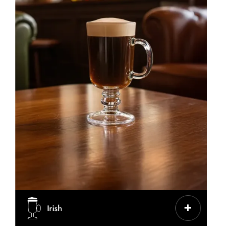
CHARAKTERYSTYKA
Irish
Kawa + whisky + cukier + bita śmietana
FILIŻANKA/KUBEK