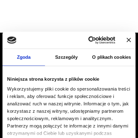
CODZIENNA JAKOŚĆ
Zgoda
Szczegóły
O plikach cookies
KAWA PELLINI W
TWOIM
DOMU
Niniejsza strona korzysta z plików cookie
JAK W KAWIARNI.
Wykorzystujemy pliki cookie do spersonalizowania treści
Mieszanki Pellini zamieniają każdą przerwę w
i reklam, aby oferować funkcje społecznościowe i
analizować ruch w naszej witrynie. Informacje o tym, jak
domu w wyjątkowe doświadczenie smaku, z tą
korzystasz z naszej witryny, udostępniamy partnerom
samą jakością, jaką znajdziesz w kawiarni.
społecznościowym, reklamowym i analitycznym.
Kapsułki, kawa mielona czy ziarnista: wybierz
Partnerzy mogą połączyć te informacje z innymi danymi
swój sposób, by poczuć się jak w domu.
otrzymanymi od Ciebie lub uzyskanymi podczas