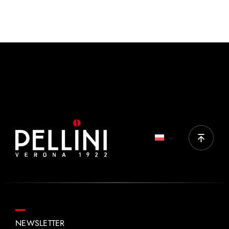
Szklanka z uchwytem
KAWA
150-200 ml
IDEALNE PRODUKTY:
Vivace tradizionale crema intensa
NEWSLETTER