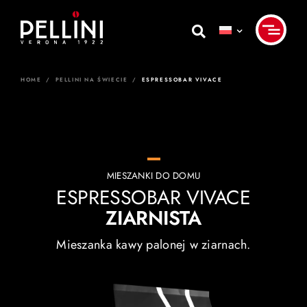
Skip
to
content
HOME
/
PELLINI NA ŚWIECIE
/
ESPRESSOBAR VIVACE
MIESZANKI DO DOMU
ESPRESSOBAR VIVACE
ZIARNISTA
Mieszanka kawy palonej w ziarnach.