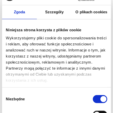
SMAK
Zrównoważony i zaokrąglony, o średniej
Zgoda
Szczegóły
O plikach cookies
cielistości, z przyjemną harmonią między
słodyczą a lekko korzennymi nutami – dla
miękkiego i otulającego doświadczenia.
Niniejsza strona korzysta z plików cookie
Wykorzystujemy pliki cookie do spersonalizowania treści
i reklam, aby oferować funkcje społecznościowe i
analizować ruch w naszej witrynie. Informacje o tym, jak
WYGLĄD
korzystasz z naszej witryny, udostępniamy partnerom
Jasnobrązowa, delikatna i aksamitna crema o
społecznościowym, reklamowym i analitycznym.
jednolitej strukturze, oznaczającej doskonałą
Partnerzy mogą połączyć te informacje z innymi danymi
ekstrakcję.
otrzymanymi od Ciebie lub uzyskanymi podczas
korzystania z ich usług.
CAFFÉ PELLINI
CAFFÉ PELLINI
CZEGO
CZEGO
SZUKASZ?
SZUKASZ?
Wybór
Niezbędne
zgody
Search
Search