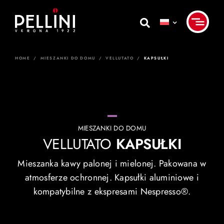
Skip
to
content
HOME
/
MIESZANKI DO DOMU
/
VELLUTATO
/
KAPSUŁKI
MIESZANKI DO DOMU
VELLUTATO
KAPSUŁKI
Mieszanka kawy palonej i mielonej. Pakowana w
atmosferze ochronnej. Kapsułki aluminiowe i
kompatybilne z ekspresami Nespresso®.