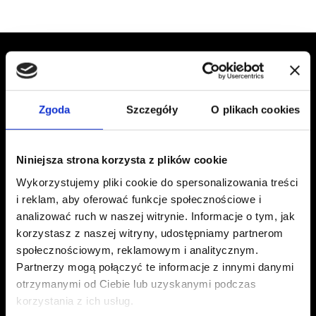
CODZIENNA JAKOŚĆ
KAWA PELLINI W
TWOIM
Zgoda
Szczegóły
O plikach cookies
DOMU
JAK W KAWIARNI.
Niniejsza strona korzysta z plików cookie
Mieszanki Pellini zamieniają każdą przerwę w
Wykorzystujemy pliki cookie do spersonalizowania treści
domu w wyjątkowe doświadczenie smaku, z tą
i reklam, aby oferować funkcje społecznościowe i
samą jakością, jaką znajdziesz w kawiarni.
analizować ruch w naszej witrynie. Informacje o tym, jak
korzystasz z naszej witryny, udostępniamy partnerom
Kapsułki, kawa mielona czy ziarnista: wybierz
społecznościowym, reklamowym i analitycznym.
swój sposób, by poczuć się jak w domu.
Partnerzy mogą połączyć te informacje z innymi danymi
otrzymanymi od Ciebie lub uzyskanymi podczas
korzystania z ich usług.
WSZYSTKIE MIESZANKI