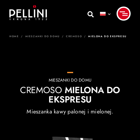
Skip
to
content
HOME
/
MIESZANKI DO DOMU
/
CREMOSO
/
MIELONA DO EKSPRESU
MIESZANKI DO DOMU
CREMOSO
MIELONA DO
EKSPRESU
Mieszanka kawy palonej i mielonej.