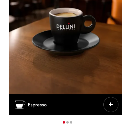
CHARAKTERYSTYKA
Espresso
Intensywne, skoncentrowane, klasyczne
włoskie
FILIŻANKA/KUBEK
Mała filiżanka z grubej ceramiki
KAWA