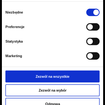
CAFFÉ PELLINI
CAFFÉ PELLINI
CZEGO
CZEGO
SZUKASZ?
SZUKASZ?
Wybór
Niezbędne
zgody
Search
Search
for:
for:
Preferencje
Statystyka
Marketing
Zezwól na wszystkie
Zezwól na wybór
Odmowa