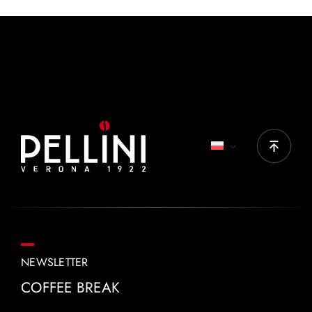
25-30 ml
IDEALNE PRODUKTY:
Top Originale, Top Nobile, Decaffè, Gran Aroma,
Cremoso, Vellutato, Vivace tradizionale crema
intensa, Vivace tradizionale classica
NEWSLETTER
COFFEE BREAK