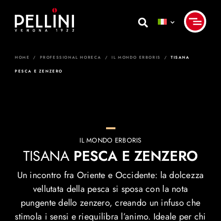
Skip
to
content
HOME
/
PROFESSIONAL HORECA
/
IL MONDO ERBORIS
/
TISANA
PESCA E ZENZERO
IL MONDO ERBORIS
TISANA
P
ESCA E ZENZERO
Un incontro fra Oriente e Occidente: la dolcezza
vellutata della pesca si sposa con la nota
pungente dello zenzero, creando un infuso che
stimola i sensi e riequilibra l’animo. Ideale per chi