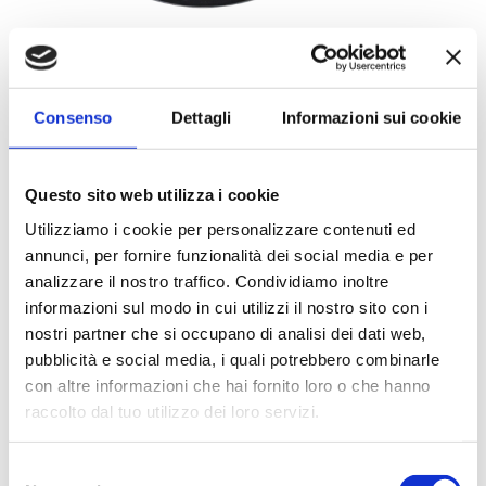
AROMA
Profumo dolce e fruttato, con accenti speziati e
leggermente piccanti di zenzero.
Consenso
Dettagli
Informazioni sui cookie
Questo sito web utilizza i cookie
GUSTO
Utilizziamo i cookie per personalizzare contenuti ed
Morbido e vivace: la dolcezza della pesca si
annunci, per fornire funzionalità dei social media e per
intreccia con il carattere pungente dello zenzero,
analizzare il nostro traffico. Condividiamo inoltre
per un infuso stimolante e rigenerante.
informazioni sul modo in cui utilizzi il nostro sito con i
nostri partner che si occupano di analisi dei dati web,
pubblicità e social media, i quali potrebbero combinarle
con altre informazioni che hai fornito loro o che hanno
VISTA
raccolto dal tuo utilizzo dei loro servizi.
Infusione limpida dal colore dorato chiaro,
CAFFÉ PELLINI
luminoso e invitante.
COSA STAI
CERCANDO
?
Selezione