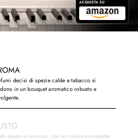
ACQUISTA SU
ROMA
fumi decisi di spezie calde e tabacco si
ndono in un bouquet aromatico robusto e
olgente.
USTO
to pieno e corposo, con un calore persistente