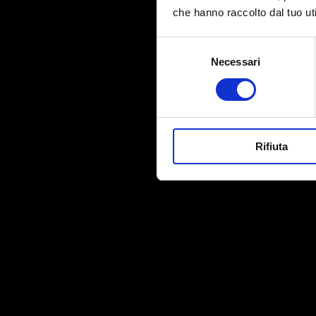
che hanno raccolto dal tuo uti
Search
Selezione
for:
Necessari
del
consenso
Rifiuta
ACE TRADIZIONALE CREMA INTENSA
GRANI
Intensa e decisa