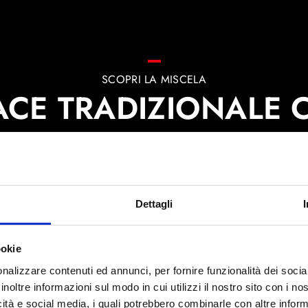
SCOPRI LA MISCELA
ACE TRADIZIONALE 
Dettagli
ookie
nalizzare contenuti ed annunci, per fornire funzionalità dei socia
CAFFÉ PELLINI
COSA STAI
CERCANDO
?
inoltre informazioni sul modo in cui utilizzi il nostro sito con i n
icità e social media, i quali potrebbero combinarle con altre inform