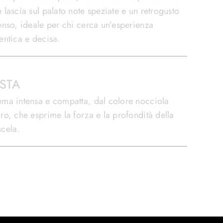
 lascia sul palato note speziate e un retrogusto
enso, ideale per chi cerca un’esperienza
entica e decisa.
ISTA
ma intensa e compatta, dal colore nocciola
ro, che esprime la forza e la profondità della
cela.