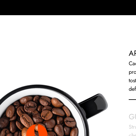
A
Ca
pr
tos
def
G
Str
che