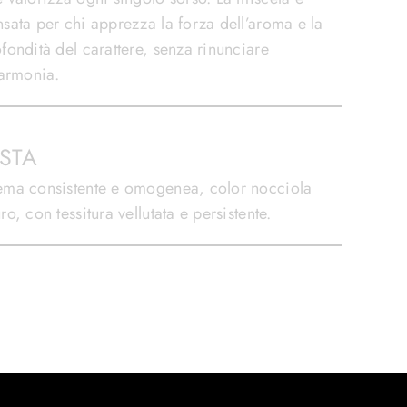
sata per chi apprezza la forza dell’aroma e la
fondità del carattere, senza rinunciare
’armonia.
ISTA
ema consistente e omogenea, color nocciola
ro, con tessitura vellutata e persistente.