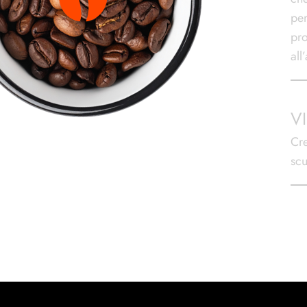
pen
pro
all
V
Cr
scu