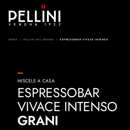
Skip
to
content
HOME
/
PELLINI NEL MONDO
/
ESPRESSOBAR VIVACE INTENSO
MISCELE A CASA
ESPRESSOBAR
VIVACE INTENSO
GRANI