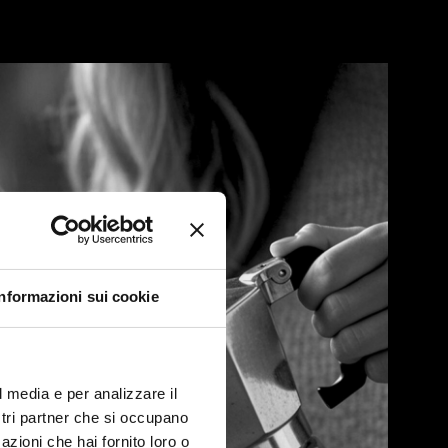
Informazioni sui cookie
l media e per analizzare il
ostri partner che si occupano
azioni che hai fornito loro o