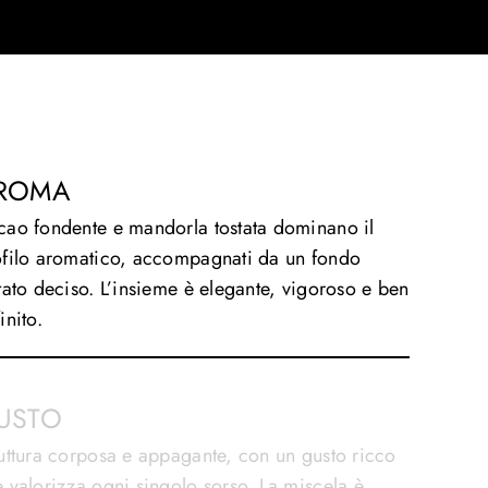
ROMA
cao fondente e mandorla tostata dominano il
ofilo aromatico, accompagnati da un fondo
tato deciso. L’insieme è elegante, vigoroso e ben
inito.
USTO
uttura corposa e appagante, con un gusto ricco
 valorizza ogni singolo sorso. La miscela è