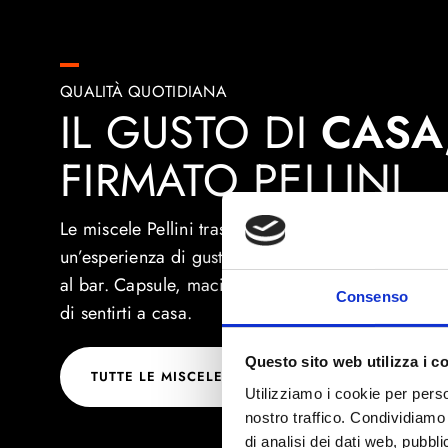
QUALITÀ QUOTIDIANA
IL GUSTO DI
CASA
FIRMATO PELLINI
Le miscele Pellini trasformano ogni pausa a casa 
un’esperienza di gusto, con la stessa qualità che t
al bar. Capsule, macinato o grani: scegli il tuo m
Consenso
di sentirti a casa.
Questo sito web utilizza i c
TUTTE LE MISCELE
Utilizziamo i cookie per perso
nostro traffico. Condividiamo 
di analisi dei dati web, pubbl