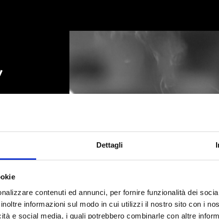
,
in
rovi
odo
Dettagli
ookie
nalizzare contenuti ed annunci, per fornire funzionalità dei socia
CAFFÉ PELLINI
COSA STAI
CERCANDO
?
inoltre informazioni sul modo in cui utilizzi il nostro sito con i n
icità e social media, i quali potrebbero combinarle con altre inform