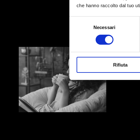
che hanno raccolto dal tuo uti
Search
Selezione
for:
Necessari
del
consenso
Rifiuta